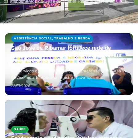
os atendimentos da Casa da Mulher Ribamarense e da Casa de
Acolhida Temporária (CAT), ampliando o acesso à proteção
social e aos serviços especializados.
ASSISTÊNCIA SOCIAL, TRABALHO E RENDA
São José de Ribamar fortalece rede de
proteção às mulheres e amplia assistência
social no município
Os serviços da Casa da Mulher Ribamarense e da Casa
de Acolhida Temporária registram avanços no
atendimento, ampliando o acesso à proteção e ao cuidado
28/07/2026
no município.
SAÚDE