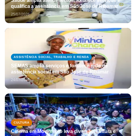
Saúde amplia atendimentos, fortalece serviços e
qualifica a assistência em São José de Ribamar
25/07/2026
ASSISTÊNCIA SOCIAL, TRABALHO E RENDA
SEMAS amplia serviços e fortalece rede de
assistência social em São José de Ribamar
24/07/2026
CULTURA
Cinema em Movimento leva diversão, cultura e