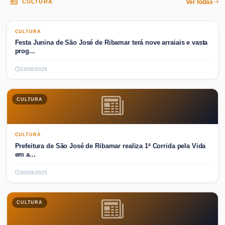
CULTURA
Ver todas
CULTURA
CULTURA
Festa Junina de São José de Ribamar terá nove arraiais e vasta
prog...
23/06/2026
CULTURA
CULTURA
Prefeitura de São José de Ribamar realiza 1ª Corrida pela Vida
em a...
30/09/2025
CULTURA