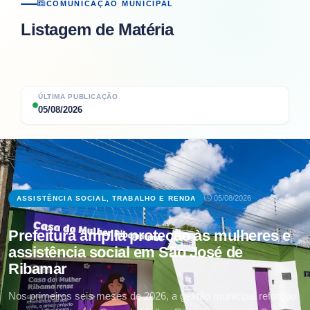
COMUNICAÇÃO MUNICIPAL
Listagem de Matéria
ÚLTIMA PUBLICAÇÃO
05/08/2026
05/08/2026
ASSISTÊNCIA SOCIAL, TRABALHO E RENDA
Prefeitura amplia proteção às mulheres e
assistência social em São José de
Ribamar
Nos primeiros seis meses de 2026, a gestão municipal reforçou