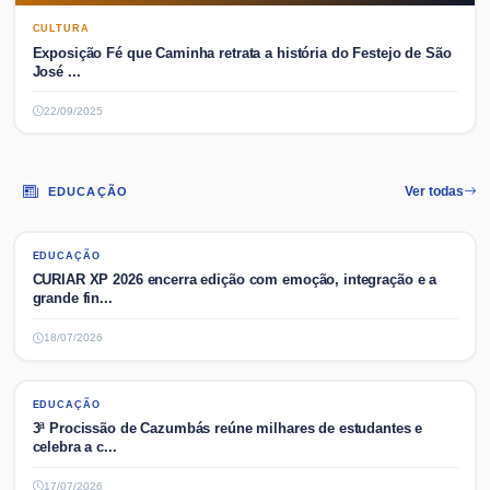
CULTURA
Exposição Fé que Caminha retrata a história do Festejo de São
José ...
22/09/2025
EDUCAÇÃO
Ver todas
EDUCAÇÃO
EDUCAÇÃO
CURIAR XP 2026 encerra edição com emoção, integração e a
grande fin...
18/07/2026
EDUCAÇÃO
EDUCAÇÃO
3ª Procissão de Cazumbás reúne milhares de estudantes e
celebra a c...
17/07/2026