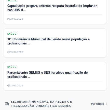
SAÚDE
SAÚDE
Capacitação prepara enfermeiros para inserção do Implanon
nas UBS d...
08/07/2026
SAÚDE
SAÚDE
11ª Conferência Municipal de Saúde reúne população e
profissionais ...
03/07/2026
SAÚDE
SAÚDE
Parceria entre SEMUS e SES fortalece qualificação de
profissionais ...
02/07/2026
SECRETARIA MUNICIPAL DA RECEITA E
Ver todas
FISCALIZAÇÃO URBANÍSTICA-SEMREC