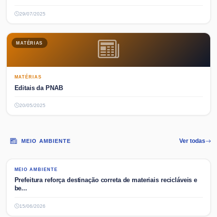
29/07/2025
MATÉRIAS
MATÉRIAS
Editais da PNAB
20/05/2025
MEIO AMBIENTE
Ver todas
MEIO AMBIENTE
MEIO AMBIENTE
Prefeitura reforça destinação correta de materiais recicláveis e
be...
15/06/2026