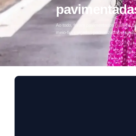
pavimentada
Ao todo, foram pavimentados quase 2,5 m
meio-fio, calçadas padronizadas e sinaliz