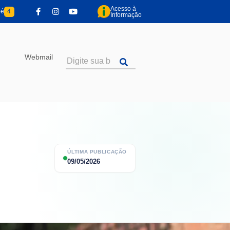
Acesso à
pé
4
Informação
Webmail
ÚLTIMA PUBLICAÇÃO
09/05/2026