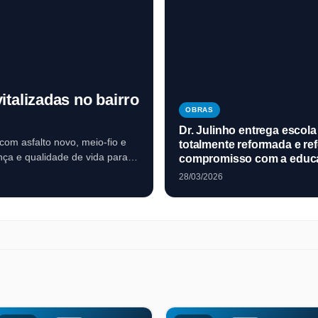
italizadas no bairro
OBRAS
Dr. Julinho entrega escola
 com asfalto novo, meio-fio e
totalmente reformada e re
nça e qualidade de vida para
compromisso com a educ
Ribamar
28/03/2026