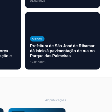
01/03/2026
OBRAS
Prefeitura de São José de Ribamar
força
dá início à pavimentação de rua no
ação em
Parque das Palmeiras
19/01/2026
42
publicaç
ões