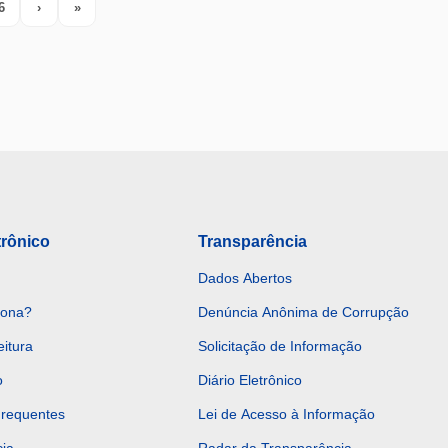
6
›
»
Next
Last
trônico
Transparência
Dados Abertos
iona?
Denúncia Anônima de Corrupção
eitura
Solicitação de Informação
o
Diário Eletrônico
Frequentes
Lei de Acesso à Informação
ia
Radar da Transparência