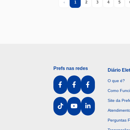
‹
1
2
3
4
5
Previous
(current)
Prefs nas redes
Diário Ele
O que é?
Como Func
Site da Pref
Atendiment
Perguntas 
Transparênc