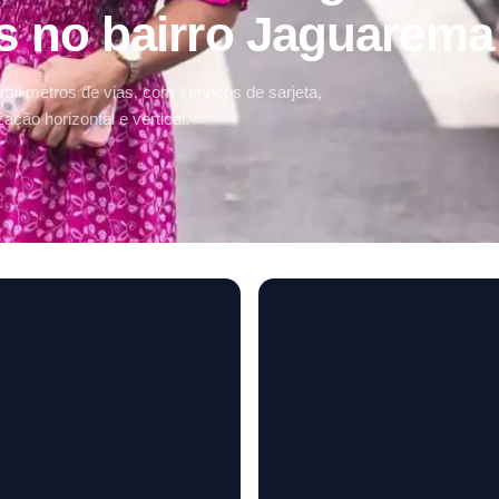
s no bairro Jaguarema
il metros de vias, com serviços de sarjeta,
ação horizontal e vertical.