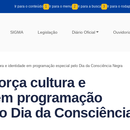
Ir para o conteúdo
1
Ir para o menu
2
Ir para a busca
3
Ir para o roda
SIGMA
Legislação
Diário Oficial
Ouvidori
ura e identidade em programação especial pelo Dia da Consciência Negra
orça cultura e
 em programação
lo Dia da Consciênci