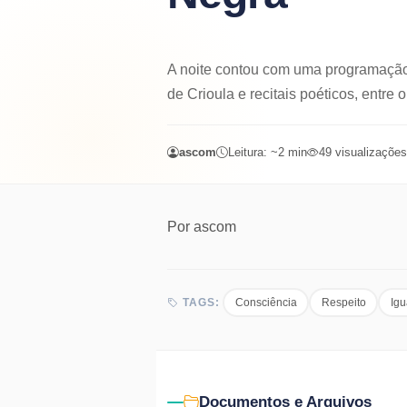
A noite contou com uma programação 
de Crioula e recitais poéticos, entre 
ascom
Leitura: ~
2
min
49
visualizações
Por
ascom
Consciência
Respeito
Ig
TAGS:
Documentos e Arquivos