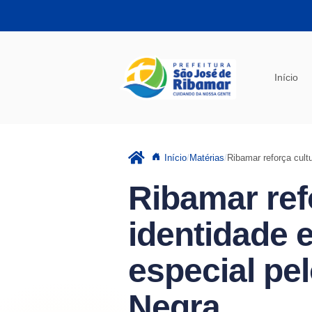
Pular para o conteúdo principal
Início
Início
Matérias
Ribamar reforça cult
Ribamar ref
identidade
especial pe
Negra