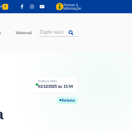
Acesso à
pé
4
Informação
a
Webmail
PUBLICADO
01/12/2025
às
15:54
Turismo
a