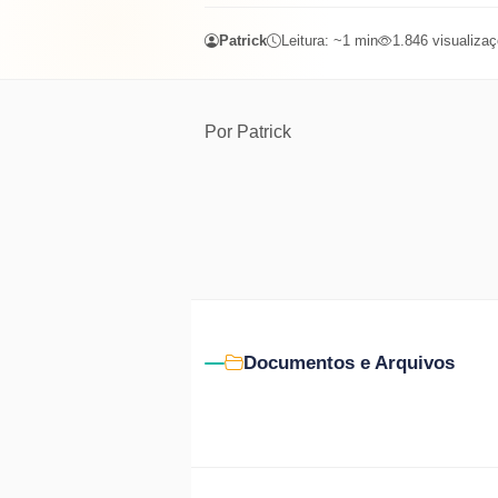
Patrick
Leitura: ~
1
min
1.846
visualiza
Por
Patrick
Documentos e Arquivos