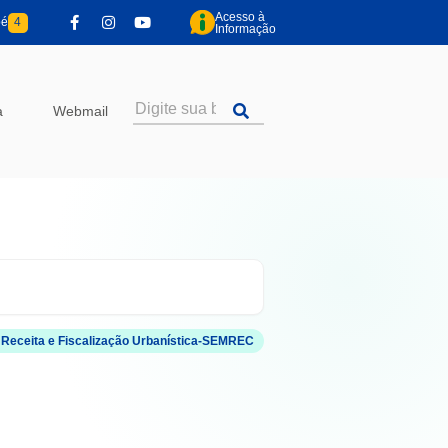
Acesso à
pé
4
Informação
a
Webmail
a Receita e Fiscalização Urbanística-SEMREC