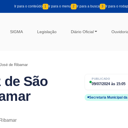
Ir para o conteúdo
1
Ir para o menu
2
Ir para a busca
3
Ir para o roda
SIGMA
Legislação
Diário Oficial
Ouvidori
 José de Ribamar
z de São
PUBLICADO
09/07/2024
às
15:05
bamar
Secretaria Municipal d
 Ribamar