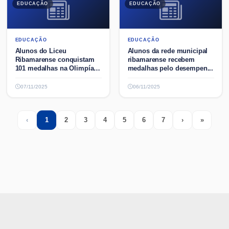
EDUCAÇÃO
EDUCAÇÃO
EDUCAÇÃO
EDUCAÇÃO
Alunos do Liceu
Alunos da rede municipal
Ribamarense conquistam
ribamarense recebem
101 medalhas na Olimpíada
medalhas pelo desempen...
Br...
07/11/2025
06/11/2025
‹
1
2
3
4
5
6
7
›
»
Previous
(current)
Next
Last