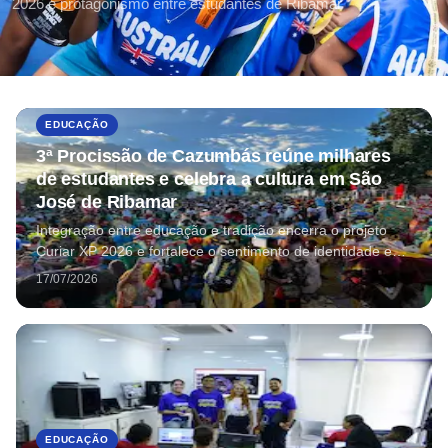
2026 e protagonismo entre estudantes de Ribamar
EDUCAÇÃO
3ª Procissão de Cazumbás reúne milhares
de estudantes e celebra a cultura em São
José de Ribamar
Integração entre educação e tradição encerra o projeto
Curiar XP 2026 e fortalece o sentimento de identidade e
pertencimento entre os alunos da rede municipal.
17/07/2026
EDUCAÇÃO