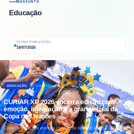
ASSUNTO
Educação
ÚLTIMA PUBLICAÇÃO
18/07/2026
18/07/2026
EDUCAÇÃO
CURIAR XP 2026 encerra edição com
emoção, integração e a grande final da
Copa das Nações
Copa das Nações encerra jornada de integração do CURIAR XP