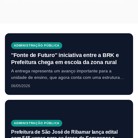
escolas, com o objetivo de uniformizar as informações para
gestores, pais, responsáveis e órgãos de controle.
ADMINISTRAÇÃO PÚBLICA
''Fonte de Futuro'' iniciativa entre a BRK e
Prefeitura chega em escola da zona rural
A entrega representa um avanço importante para a
unidade de ensino, que agora conta com uma estrutura
permanente de abastecimento e tratamento de água,
06/05/2026
contribuindo diretamente para a saúde, o bem-estar e o
melhor desempenho dos estudantes.
ADMINISTRAÇÃO PÚBLICA
Prefeitura de São José de Ribamar lança edital