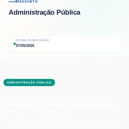
ASSUNTO
Administração Pública
ÚLTIMA PUBLICAÇÃO
07/05/2026
07/05/2026
ADMINISTRAÇÃO PÚBLICA
Prefeitura de Ribamar alinha fluxo de
demandas e fortalece gestão escolar em
reunião com diretores
Outro ponto alinhado foi o horário oficial de funcionamento das