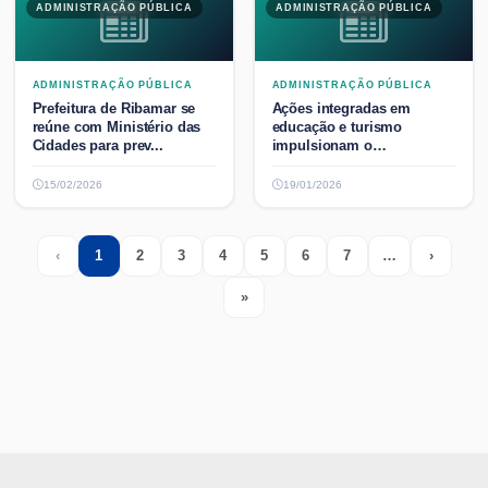
ADMINISTRAÇÃO PÚBLICA
ADMINISTRAÇÃO PÚBLICA
ADMINISTRAÇÃO PÚBLICA
ADMINISTRAÇÃO PÚBLICA
Prefeitura de Ribamar se
Ações integradas em
reúne com Ministério das
educação e turismo
Cidades para prev...
impulsionam o
desenvolviment...
15/02/2026
19/01/2026
‹
1
2
3
4
5
6
7
…
›
Previous
(current)
More
Next
»
Last