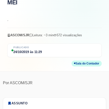
MEI
.
ASCOM/SJR
Leitura: ~
3
min
572
visualizações
PUBLICADO
24/10/2019
às
11:29
Sala do Contador
Por
ASCOM/SJR
ASSUNTO