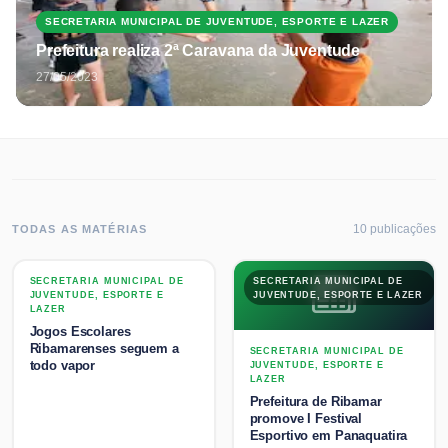
SECRETARIA MUNICIPAL DE JUVENTUDE, ESPORTE E LAZER
Prefeitura realiza 2ª Caravana da Juventude
27/05/2023
10
publicaç
ões
TODAS AS MATÉRIAS
SECRETARIA MUNICIPAL DE
SECRETARIA MUNICIPAL DE
SECRETARIA MUNICIPAL DE
JUVENTUDE, ESPORTE E LAZER
JUVENTUDE, ESPORTE E LAZER
JUVENTUDE, ESPORTE E
LAZER
Jogos Escolares
Ribamarenses seguem a
SECRETARIA MUNICIPAL DE
todo vapor
JUVENTUDE, ESPORTE E
LAZER
Prefeitura de Ribamar
promove I Festival
Esportivo em Panaquatira