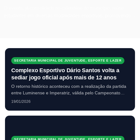
O evento, já consolidado no calendário do município, reúne
estudantes em diversas modalidades esportivas, promovendo
integração, disciplina e espírito de equipe.
SECRETARIA MUNICIPAL DE JUVENTUDE, ESPORTE E LAZER
Complexo Esportivo Dário Santos volta a
sediar jogo oficial após mais de 12 anos
O retorno histórico aconteceu com a realização da partida
entre Luminense e Imperatriz, válida pelo Campeonato
Maranhense da Série A, que terminou com vitória do
19/01/2026
Luminense por 1 a 0.
SECRETARIA MUNICIPAL DE JUVENTUDE, ESPORTE E LAZER