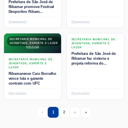
Prefeitura de São José de
Ribamar promove Festival
Desportivo Ribam...
19/09/2022
24/02/2022
SECRETARIA MUNICIPAL DE
SECRETARIA MUNICIPAL DE
SECRETARIA MUNICIPAL DE
JUVENTUDE, ESPORTE E LAZER
JUVENTUDE, ESPORTE E LAZER
JUVENTUDE, ESPORTE E
LAZER
Prefeitura de São José de
Ribamar faz vistoria e
SECRETARIA MUNICIPAL DE
projeta reforma do...
JUVENTUDE, ESPORTE E
LAZER
Ribamarense Caio Borralho
vence luta e garante
contrato com UFC
21/10/2021
21/01/2021
‹
1
2
›
»
Previous
(current)
Next
Last