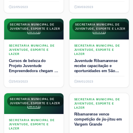
22/05/2023
30/03/2023
SECRETARIA MUNICIPAL DE
SECRETARIA MUNICIPAL DE
JUVENTUDE, ESPORTE E LAZER
JUVENTUDE, ESPORTE E LAZER
SECRETARIA MUNICIPAL DE
SECRETARIA MUNICIPAL DE
JUVENTUDE, ESPORTE E
JUVENTUDE, ESPORTE E
LAZER
LAZER
Cursos de beleza do
Juventude Ribamarense
Projeto Juventude
recebe capacitação e
Empreendedora chegam às
oportunidades em São
Vilas
Jos...
25/03/2023
06/01/2023
SECRETARIA MUNICIPAL DE
SECRETARIA MUNICIPAL DE
SECRETARIA MUNICIPAL DE
JUVENTUDE, ESPORTE E LAZER
JUVENTUDE, ESPORTE E LAZER
JUVENTUDE, ESPORTE E
LAZER
Ribamarense vence
competição de jiu-jitsu em
SECRETARIA MUNICIPAL DE
Vargem Grande
JUVENTUDE, ESPORTE E
LAZER