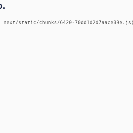
o.
/_next/static/chunks/6420-70dd1d2d7aace89e.js