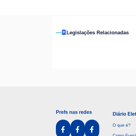
Legislações Relacionadas
Prefs nas redes
Diário Ele
O que é?
Como Func