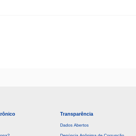
trônico
Transparência
Dados Abertos
iona?
Denúncia Anônima de Corrupção