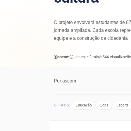
O projeto envolverá estudantes de 87
jornada ampliada. Cada escola repres
equipe e a construção da cidadania
ascom
Leitura: ~
2
min
644
visualizaçõ
Por
ascom
Educação
Copa
Esporte
TAGS: