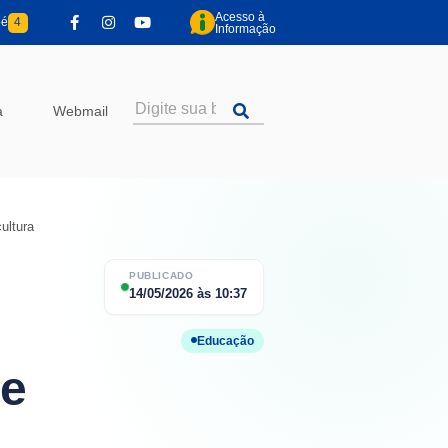
Acesso à
pé
4
Informação
a
Webmail
ultura
PUBLICADO
14/05/2026
às
10:37
Educação
 e