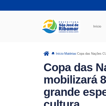
Pular para o conteúdo principal
Início
Início
Matérias
Copa das Nações CUR
Copa das N
mobilizará 
grande espe
cultura