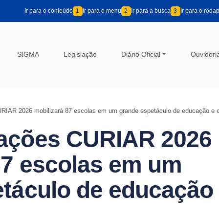
Ir para o conteúdo
1
Ir para o menu
2
Ir para a busca
3
Ir para o roda
SIGMA
Legislação
Diário Oficial
Ouvidori
IAR 2026 mobilizará 87 escolas em um grande espetáculo de educação e c
ações CURIAR 2026
87 escolas em um
táculo de educação