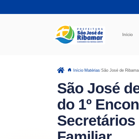
Pular para o conteúdo principal
Início
Início
Matérias
São José de Ribamar 
São José de
do 1º Encon
Secretários
Familiar