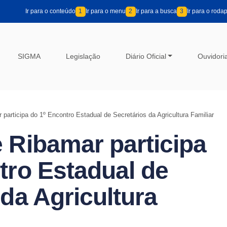
Ir para o conteúdo
1
Ir para o menu
2
Ir para a busca
3
Ir para o roda
SIGMA
Legislação
Diário Oficial
Ouvidori
participa do 1º Encontro Estadual de Secretários da Agricultura Familiar
 Ribamar participa
tro Estadual de
 da Agricultura