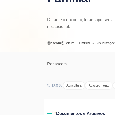
Durante o encontro, foram apresenta
institucional.
ascom
Leitura: ~
1
min
160
visualizaçõ
Por
ascom
Agricultura
Abastecimento
TAGS:
Documentos e Arquivos